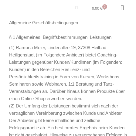
Zum
Warenkorb
0
0,00
€
Inhalt
springen
MEIN 
FÜR 
Allgemeine Geschäftsbedingungen
§ 1 Allgemeines, Begriffsbestimmungen, Leistungen
(1) Ramona Meier, Lindenallee 19, 37308 Heilbad
Heiligenstadt (im Folgenden: Anbieter) bietet Coaching-
Leistungen gegenüber Kunden/Kundinnen (im Folgenden:
Kunden) in den Bereichen Resilienz- und
Persönlichkeitstraining in Form von Kursen, Workshops,
Seminaren sowie Webinaren, 1:1 Beratung und Tanz-
Veranstaltungen an. Darüber hinaus können Produkte über
einen Online-Shop erworben werden.
(2) Der Umfang der Leistungen bestimmt sich nach der
vertraglichen Vereinbarung zwischen Kunde und Anbieter.
Der Anbieter gibt keine inhaltliche und zeitliche
Erfolgsgarantie ab. Ein bestimmtes Ergebnis beim Kunden
ist nicht geschuldet. Hinweise zu versprochenen Erfolgen in