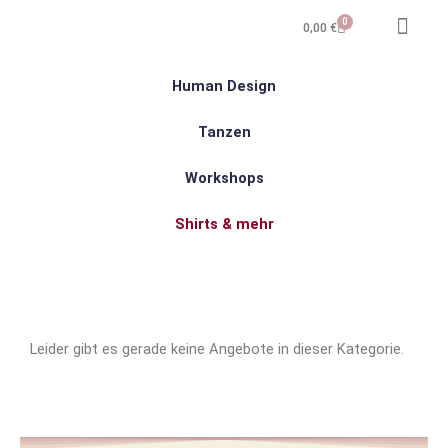
Zum
Warenkorb
0
0,00
€
Inhalt
springen
MEIN 
FÜR 
Human Design
Tanzen
Workshops
Shirts & mehr
Leider gibt es gerade keine Angebote in dieser Kategorie.